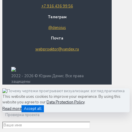
+7 916 436 99 56
Телеграм
@denoius
Почта
webproektor@yandex.ru
2022 - 2026 © Юдкин Денис. Все права
защищены
This website uses cookies to improve your experience. By using this
website you agree to our
Data Protection Policy
.
Read more
Accept all
Проверка проекта