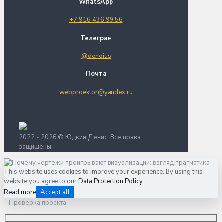
WhatsApp
+7 916 436 99 56
Телеграм
@denoius
Почта
webproektor@yandex.ru
2022 - 2026 © Юдкин Денис. Все права
защищены
This website uses cookies to improve your experience. By using this
website you agree to our
Data Protection Policy
.
Read more
Accept all
Проверка проекта